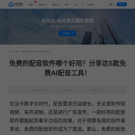
AI
VIP
登录
下载客户端
工具集
图片水印
视频水印
教程
下载
代理推广
水印云-轻松美化图片视频
图片视频一键去水印，手机电脑均可使用
立即体验
首页
>
行业资讯
>
免费的配音软件哪个好用？分享这5款免费AI配音工具！
免费的配音软件哪个好用？分享这5款免
费AI配音工具！
发布日期：2025-07-15 11:28
发表者：qianqian
浏览次数：10172次
在当今数字化时代，配音需求日益增长，无论是制作短
视频、有声读物，还是进行广告宣传，一款好用的配音
软件都能起到事半功倍的效果。对于预算有限的创作者
来说，免费的配音软件成为了首选。那么，免费的配音