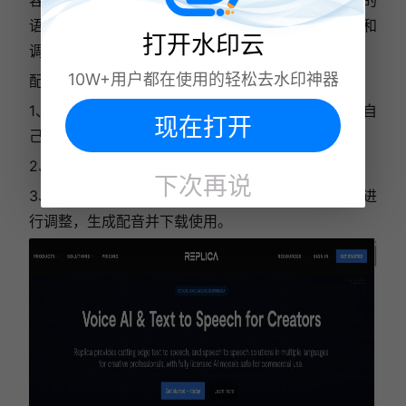
语音，且提供了丰富的音库和音效，用户可自由选择和
打开水印云
调整，使旁白更加生动有趣。
10W+用户都在使用的轻松去水印神器
配音的流程如下：
1、登录 Replica Studios 网站，
启动新项目，上传自
现在打开
己的声音样本或者选择平台已有的声音模板。
2、输入需要配音的文字内容。
下次再说
3、根据需求对语音的音色、语速、情感表达等参数进
行调整，生成配音并下载使用。