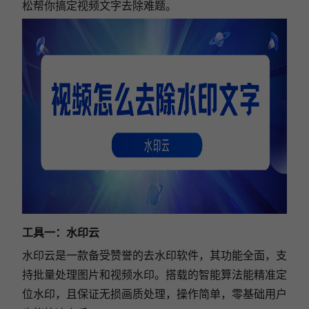
松帮你搞定视频文字去除难题。
工具一：水印云
水印云是一款备受赞誉的去水印软件，其功能全面，支
持批量处理图片和视频水印。搭载的智能算法能精准定
位水印，且保证无损画质处理，操作简单，零基础用户