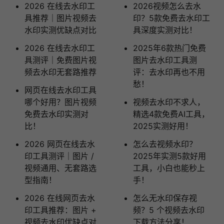
2026 在线去水印工
2026视频怎么去水
具推荐｜图片视频去
印？5款免费去水印工
水印实测优缺点对比
具深度实测对比！
2026 在线去水印工
2025年6款热门免费
具测评｜免费图片视
图片去水印工具测
频去水印无套路推荐
评：去水印再也不用
愁！
网页在线去水印工具
哪个好用？图片视频
视频去水印不求人，
免费去水印实测对
精选4款免费AI工具，
比！
2025实测好用！
2026 网页在线去水
怎么去视频水印？
印工具测评｜图片 /
2025年实测5款好用
视频通用、无套路选
工具，小白也能秒上
型指南！
手！
2026 在线网页去水
怎么无水印保存视
印工具推荐：图片 +
频？5 个视频去水印
视频去水印优缺点对
下载方法分享！