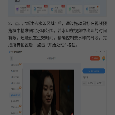
2、点击 “新建去水印区域” 后，通过拖动鼠标在视频预
览框中精准圈定水印范围。若水印在视频中出现的时间
有限，还能设置生效时间，精确控制去水印的时段，完
成所有设置后，点击 “开始处理” 按钮。