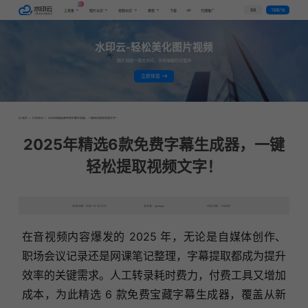
AI
VIP
登录
下载客户端
工具集
图片水印
视频水印
教程
下载
代理推广
水印云-轻松美化图片视频
图片视频一键去水印，手机电脑均可使用
立即体验
首页
>
行业资讯
>
2025年精选6款免费字幕生成器，一键轻松提取视频文字！
2025年精选6款免费字幕生成器，一键
轻松提取视频文字！
发布日期：2025-10-16 10:27
发表者：qianqian
浏览次数：17826次
在音视频内容爆发的 2025 年，无论是自媒体创作、
职场会议记录还是网课笔记整理，字幕提取都成为提升
效率的关键需求。人工转录耗时费力，付费工具又增加
成本，为此精选 6 款免费宝藏字幕生成器，覆盖从新