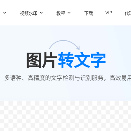
VIP
印
视频水印
教程
下载
代
图片
转文字
、多语种、高精度的文字检测与识别服务，高效易