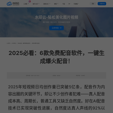
AI
VIP
登录
下载客户端
工具集
图片水印
视频水印
教程
下载
代理推广
水印云-轻松美化图片视频
图片视频一键去水印，手机电脑均可使用
立即体验
首页
>
行业资讯
>
2025必看：6款免费配音软件，一键生成爆火配音！
2025必看：6款免费配音软件，一键生
成爆火配音！
发布日期：2025-10-24 10:44
发表者：qianqian
浏览次数：14090次
2025年短视频日均创作量已突破5亿条，配音作为内
容出圈的关键环节，却让不少创作者犯难——真人配音
成本高、周期长，普通工具又缺乏自然度。好在AI配音
技术已实现突破性进展，自然度达真人声线的92%以