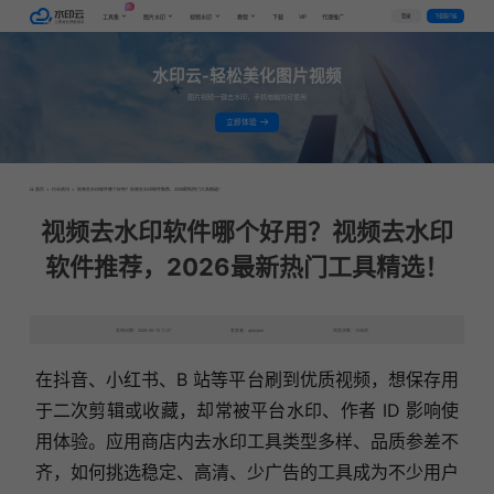
AI
VIP
登录
下载客户端
工具集
图片水印
视频水印
教程
下载
代理推广
水印云-轻松美化图片视频
图片视频一键去水印，手机电脑均可使用
立即体验
首页
>
行业资讯
>
视频去水印软件哪个好用？视频去水印软件推荐，2026最新热门工具精选！
视频去水印软件哪个好用？视频去水印
软件推荐，2026最新热门工具精选！
发布日期：2026-05-15 11:27
发表者：qianqian
浏览次数：1038次
在抖音、小红书、B 站等平台刷到优质视频，想保存用
于二次剪辑或收藏，却常被平台水印、作者 ID 影响使
用体验。应用商店内去水印工具类型多样、品质参差不
齐，如何挑选稳定、高清、少广告的工具成为不少用户