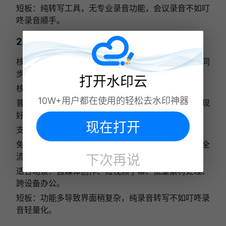
短板：纯转写工具，无专业录音功能，会议录音不如叮
咚录音顺手。
2. 水印云 APP—— 全场景多功能一体机
核心定位：转写 + 去水印 + 字幕编辑三合一，多端同
步，自媒体办公全能款。
打开水印云
核心优势
10W+用户都在使用的轻松去水印神器
普通话准确率98%+，方言识别稳定，嘈杂环境表现
好；
现在打开
支持大文件、批量处理，手机 / 网页数据互通；
免费导出无水印，无广告，一 APP 满足音视频处理全
流程水印云。
下次再说
适合场景：自媒体创作、短视频字幕、批量素材处理、
跨设备办公。
短板：功能多导致界面稍复杂，纯录音转写不如叮咚录
音轻量化。