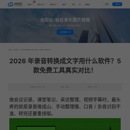
AI
VIP
登录
下载客户端
工具集
图片水印
视频水印
教程
下载
代理推广
水印云-轻松美化图片视频
图片视频一键去水印，手机电脑均可使用
立即体验
首页
>
行业资讯
>
2026 年录音转换成文字用什么软件？5 款免费工具真实对比！
2026 年录音转换成文字用什么软件？5
款免费工具真实对比！
发布日期：2026-05-13 11:51
发表者：qianqian
浏览次数：1167次
做会议记录、课堂笔记、采访整理、视频字幕时，最头
疼的就是录音堆成山、手动整理慢、口音 / 杂音识别不
准、转完还要重排版。