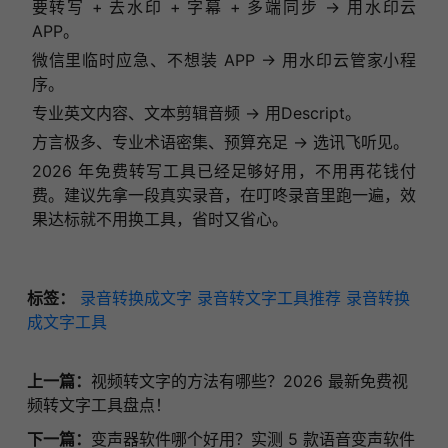
要转写 + 去水印 + 字幕 + 多端同步 → 用水印云
APP。
微信里临时应急、不想装 APP → 用水印云管家小程
序。
专业英文内容、文本剪辑音频 → 用Descript。
方言极多、专业术语密集、预算充足 → 选讯飞听见。
2026 年免费转写工具已经足够好用，不用再花钱付
费。建议先拿一段真实录音，在叮咚录音里跑一遍，效
果达标就不用换工具，省时又省心。
标签：
录音转换成文字
录音转文字工具推荐
录音转换
成文字工具
上一篇：
视频转文字的方法有哪些？2026 最新免费视
频转文字工具盘点！
下一篇：
变声器软件哪个好用？实测 5 款语音变声软件