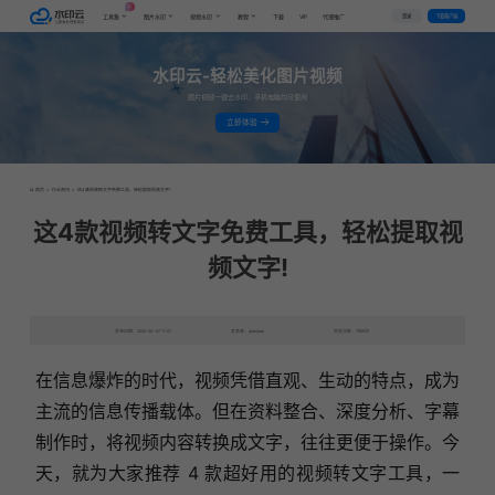
AI
VIP
登录
下载客户端
工具集
图片水印
视频水印
教程
下载
代理推广
水印云-轻松美化图片视频
图片视频一键去水印，手机电脑均可使用
立即体验
首页
>
行业资讯
>
这4款视频转文字免费工具，轻松提取视频文字!
这4款视频转文字免费工具，轻松提取视
频文字!
发布日期：2025-04-07 11:07
发表者：qianqian
浏览次数：7899次
在信息爆炸的时代，视频凭借直观、生动的特点，成为
主流的信息传播载体。但在资料整合、深度分析、字幕
制作时，将视频内容转换成文字，往往更便于操作。今
天，就为大家推荐 4 款超好用的视频转文字工具，一