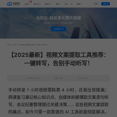
AI
VIP
登录
下载客户端
工具集
图片水印
视频水印
教程
下载
代理推广
水印云-轻松美化图片视频
图片视频一键去水印，手机电脑均可使用
立即体验
首页
>
行业资讯
>
【2025最新】视频文案提取工具推荐：一键转写，告别手动听写！
【2025最新】视频文案提取工具推荐：
一键转写，告别手动听写！
发布日期：2025-12-03 11:08
发表者：qianqian
浏览次数：2656次
手动转录 1 小时视频需耗费 4 小时，还易出现错漏；
网课复习漏记核心知识点、自媒体拆解爆款文案逐句听
写、会议纪要整理错过关键决策…… 这些视频文案提取
的痛点，如今只需一款靠谱的 AI 工具就能彻底解决。