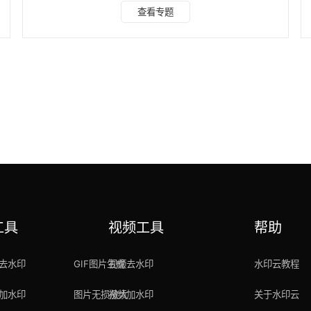
冬瓜配音 专为配音打造的手机应用，汇聚了超过300种不同的
查看专题
配音效果。它不仅能纠正读音，还支持插入停顿和音效，让配
音效果与真人无异。操作简便，内置丰富的配音功能和配乐素
材，一键添加，完美适配小说推文、短视频创作等多种场景，
绝对是你的得力助手！ 二、GoldWave 一款享誉国际的音频
剪辑工具，同样具备强大的音频转换功能。
工具
视频工具
帮助
去水印
GIF图片生成
视频去水印
水印云教程
加水印
图片无损放大
视频加水印
关于水印云