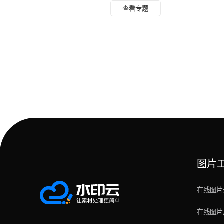
冬瓜配音 冬瓜配音一款功能超强的傻瓜式文字转语音界工
查看专题
具，界面简洁，毫无操作门槛。只需简单三步：复制文本、挑
选心仪声音、点击转换，就能瞬间收获自然流畅的语音。 它
的声音库堪称 “声音百宝箱”，无论是温柔甜美的女声，还是沉
稳磁性的男声，亦或是活泼俏皮的童声，应有尽有，同时还支
持进行声音克隆，更贴心的是，支持自由调
图片
在线图片
在线图片