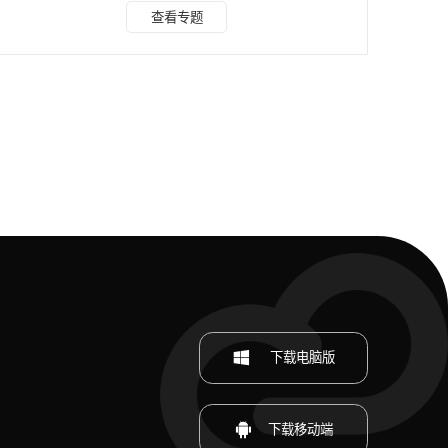
我们就来介绍六款优质的免费配音软件，帮助你轻松为自己的
查看专题
创作赋予生动的声音。 免费配音软件①：冬瓜配音 冬瓜配
音，一个专为声音创作而设计的神奇工具，其简洁直观的界
面，且打开手机就能用，无需下载，强大且逼真，让即便是配
音新手也能迅速上手。 软件内置了丰富多样的免费声音模
板，只需简单点击，即可为你的角色注入鲜活的生命力。无论
是校
下载电脑版
下载移动端