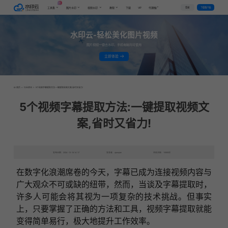
AI
VIP
登录
下载客户端
工具集
图片水印
视频水印
教程
下载
代理推广
水印云-轻松美化图片视频
图片视频一键去水印，手机电脑均可使用
立即体验
首页
>
行业资讯
>
5个视频字幕提取方法:一键提取视频文案,省时又省力!
5个视频字幕提取方法:一键提取视频文
案,省时又省力!
发布日期：2024-12-16 14:17
发表者：qianqian
浏览次数：10909次
在数字化浪潮席卷的今天，字幕已成为连接视频内容与
广大观众不可或缺的纽带，然而，当谈及字幕提取时，
许多人可能会将其视为一项复杂的技术挑战。但事实
上，只要掌握了正确的方法和工具，视频字幕提取就能
变得简单易行，极大地提升工作效率。