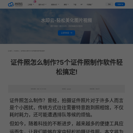
AI
VIP
登录
下载客户端
工具集
图片水印
视频水印
教程
下载
代理推广
水印云-轻松美化图片视频
图片视频一键去水印，手机电脑均可使用
立即体验
首页
>
行业资讯
>
证件照怎么制作?5个证件照制作软件轻松搞定!
证件照怎么制作?5个证件照制作软件轻
松搞定!
发布日期：2024-10-10 10:34
发表者：qianqian
浏览次数：9504次
证件照怎么制作？曾经，拍摄证件照片对于许多人而言
是个小困扰，传统方式往往需要特意跑到照相馆，不仅
耗时耗力，还可能遭遇排队等候的烦恼。
但如今，随着科技的不断进步，越来越多的便捷工具应
运而生，让我们能够在家中轻松拍摄证件照。本文将为