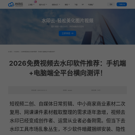
AI
VIP
登录
下载客户端
工具集
图片水印
视频水印
教程
下载
代理推广
水印云-轻松美化图片视频
图片视频一键去水印，手机电脑均可使用
立即体验
首页
>
行业资讯
>
2026免费视频去水印软件推荐：手机端+电脑端全平台横向测评！
2026免费视频去水印软件推荐：手机端
+电脑端全平台横向测评！
发布日期：2026-06-06 14:10
发表者：qianqian
浏览次数：757次
短视频二创、自媒体日常剪辑、中小商家商业素材二次
复用、网课课件素材截取整理的需求逐年激增，视频去
水印已经变成创作者、运营从业者必备刚需。但当下去
水印工具市场乱象丛生，不少软件暗藏捆绑安装、隐性