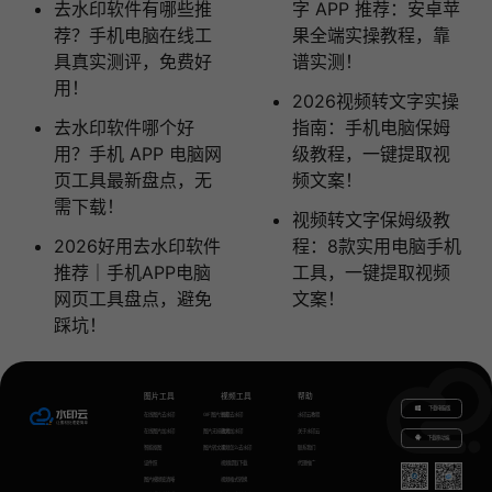
去水印软件有哪些推
字 APP 推荐：安卓苹
荐？手机电脑在线工
果全端实操教程，靠
具真实测评，免费好
谱实测！
用！
2026视频转文字实操
去水印软件哪个好
指南：手机电脑保姆
用？手机 APP 电脑网
级教程，一键提取视
页工具最新盘点，无
频文案！
需下载！
视频转文字保姆级教
2026好用去水印软件
程：8款实用电脑手机
推荐｜手机APP电脑
工具，一键提取视频
网页工具盘点，避免
文案！
踩坑！
图片工具
视频工具
帮助
下载电脑版
在线图片去水印
GIF图片生成
视频去水印
水印云教程
在线图片加水印
图片无损放大
视频加水印
关于水印云
下载移动端
智能抠图
图片转文字
视频怎么去水印
联系我们
证件照
视频提取下载
代理推广
图片模糊变清晰
视频格式转换