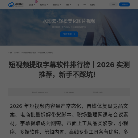
AI
VIP
登录
下载客户端
工具集
图片水印
视频水印
教程
下载
代理推广
水印云-轻松美化图片视频
图片视频一键去水印，手机电脑均可使用
立即体验
首页
>
行业资讯
>
短视频提取字幕软件排行榜｜2026 实测推荐，新手不踩坑！
短视频提取字幕软件排行榜｜2026 实测
推荐，新手不踩坑！
发布日期：2026-06-05 14:49
发表者：qianqian
浏览次数：893次
2026 年短视频内容量产常态化，自媒体复盘竞品文
案、电商批量拆解带货脚本、职场整理网课与会议素
材，字幕提取成为刚需。市面上工具品类繁杂，小程
序、多端软件、剪辑内置、离线专业工具各有优劣，多