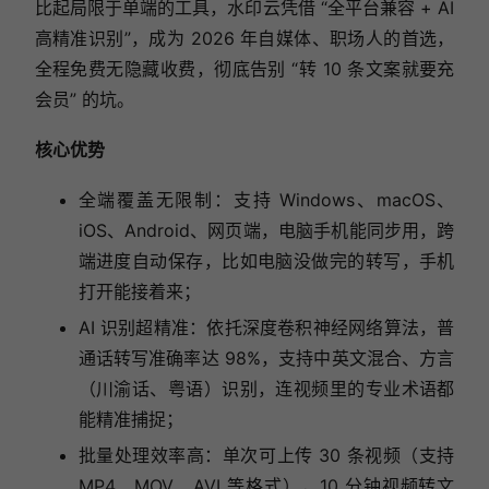
比起局限于单端的工具，水印云凭借 “全平台兼容 + AI
高精准识别”，成为 2026 年自媒体、职场人的首选，
全程免费无隐藏收费，彻底告别 “转 10 条文案就要充
会员” 的坑。
核心优势
全端覆盖无限制：支持 Windows、macOS、
iOS、Android、网页端，电脑手机能同步用，跨
端进度自动保存，比如电脑没做完的转写，手机
打开能接着来；
AI 识别超精准：依托深度卷积神经网络算法，普
通话转写准确率达 98%，支持中英文混合、方言
（川渝话、粤语）识别，连视频里的专业术语都
能精准捕捉；
批量处理效率高：单次可上传 30 条视频（支持
MP4、MOV、AVI 等格式），10 分钟视频转文