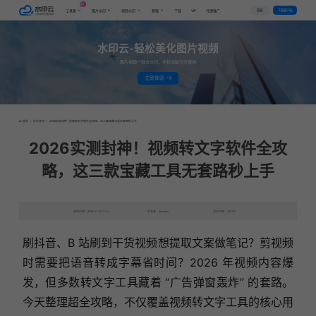
AI
VIP
登录
下载客户端
工具集
图片水印
视频水印
教程
下载
代理推广
水印云-轻松美化图片视频
图片视频一键去水印，手机电脑均可使用
立即体验
首页
>
行业资讯
>
2026实测封神！视频转文字软件全攻略，这三款宝藏工具无套路秒上手
2026实测封神！视频转文字软件全攻
略，这三款宝藏工具无套路秒上手
发布日期：2026-01-29 11:44
发表者：qianqian
浏览次数：2372次
刷抖音、B 站刷到干货视频想提取文案做笔记？剪视频
时需要把语音转成字幕省时间？2026 年视频内容爆
发，但多数转文字工具藏着 “广告弹窗轰炸” 的套路。
今天整理超全攻略，不仅覆盖视频转文字工具的核心用