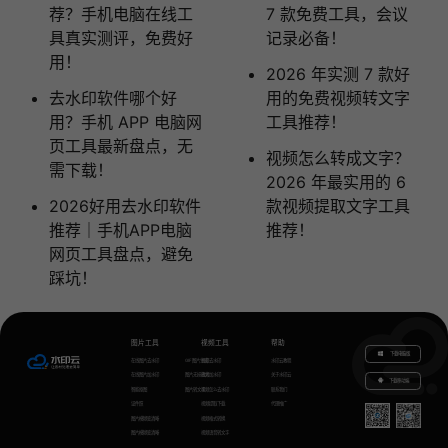
荐？手机电脑在线工
7 款免费工具，会议
具真实测评，免费好
记录必备！
用！
2026 年实测 7 款好
去水印软件哪个好
用的免费视频转文字
用？手机 APP 电脑网
工具推荐！
页工具最新盘点，无
视频怎么转成文字？
需下载！
2026 年最实用的 6
2026好用去水印软件
款视频提取文字工具
推荐｜手机APP电脑
推荐！
网页工具盘点，避免
踩坑！
图片工具
视频工具
帮助
下载电脑版
在线图片去水印
GIF图片生成
视频去水印
水印云教程
在线图片加水印
图片无损放大
视频加水印
关于水印云
下载移动端
智能抠图
图片转文字
视频怎么去水印
联系我们
证件照
视频提取下载
代理推广
图片模糊变清晰
视频格式转换
图片模糊变清晰
视频语音转文字