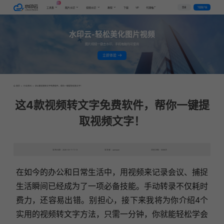
AI
VIP
登录
下载客户端
工具集
图片水印
视频水印
教程
下载
代理推广
水印云-轻松美化图片视频
图片视频一键去水印，手机电脑均可使用
立即体验
首页
>
行业资讯
>
这4款视频转文字免费软件，帮你一键提取视频文字！
这4款视频转文字免费软件，帮你一键提
取视频文字！
发布日期：2025-03-11 11:13
发表者：qianqian
浏览次数：8286次
在如今的办公和日常生活中，用视频来记录会议、捕捉
生活瞬间已经成为了一项必备技能。手动转录不仅耗时
费力，还容易出错。别担心，接下来我将为你介绍4个
实用的视频转文字方法，只需一分钟，你就能轻松学会